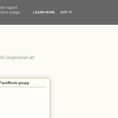
user-agent
erate usage
LEARN MORE
GOT IT
li inspirerad att
 FaceBook grupp