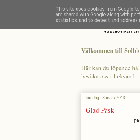
This site uses cookies from Google to 
are shared with Google along with per
statistics, and to detect and address 
Välkommen till Solb
Här kan du löpande håll
besöka oss i Leksand.
torsdag 28 mars 2013
Glad Påsk
PÅ