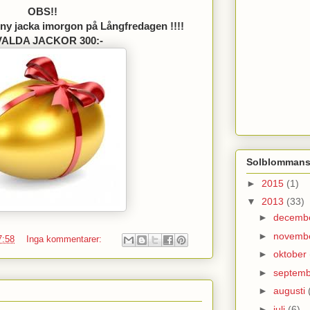
OBS!!
 ny jacka imorgon på Långfredagen !!!!
ALDA JACKOR 300:-
Solblommans
►
2015
(1)
▼
2013
(33)
►
decemb
►
novemb
7:58
Inga kommentarer:
►
oktober
►
septem
►
augusti
►
juli
(6)