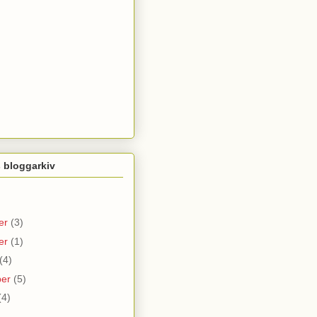
 bloggarkiv
er
(3)
er
(1)
(4)
ber
(5)
(4)