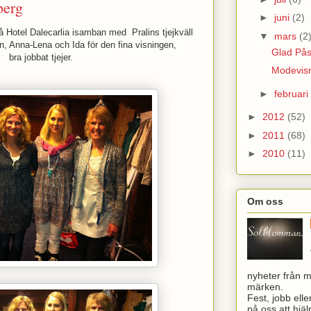
berg
►
juni
(2)
å Hotel Dalecarlia isamban med Pralins tjejkväll
▼
mars
(2
n, Anna-Lena och Ida för den fina visningen,
Glad På
bra jobbat tjejer.
Modevisn
►
februari
►
2012
(52)
►
2011
(68)
►
2010
(11)
Om oss
nyheter från 
märken.
Fest, jobb elle
på oss att hjälp