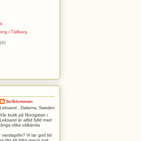
)
sk
ing i Tällberg
(6)
Solblomman
Leksand , Dalarna, Sweden
Vår butik på Norsgatan i
Leksand är alltid fylld med
många olika välkända
r vardagsfin? Vi tar god tid
a dig att hitta precis just