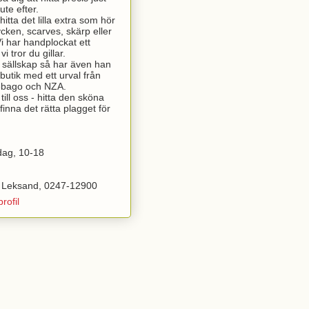
ute efter.
itta det lilla extra som hör
ycken, scarves, skärp eller
 har handplockat ett
i tror du gillar.
t sällskap så har även han
butik med ett urval från
Sebago och NZA.
ill oss - hitta den sköna
finna det rätta plagget för
dag, 10-18
 Leksand, 0247-12900
rofil