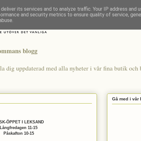
deliver its services and to analyze traffic. Your IP address and 
formance and security metrics to ensure quality of service, gen
abuse.
lommans blogg
a dig uppdaterad med alla nyheter i vår fina butik och b
Gå med i vår
SK-ÖPPET I LEKSAND
Långfredagen 11-15
Påskafton 10-15