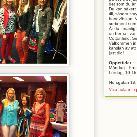
det som du är 
Du kan säkert h
till, såsom sm
handväskan! Vi
sortiment som v
Är du i manlig
en hörna i vår 
Cottonfield, 
Välkommen in t
känslan av att 
just dig!
Öppettider
Måndag - Fre
Lördag, 10-15
Norsgatan 19,
Visa hela min p