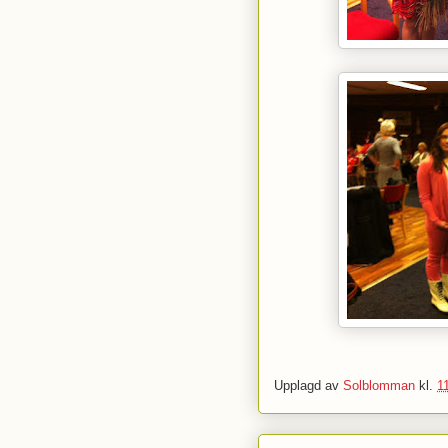
Upplagd av
Solblomman
kl.
1