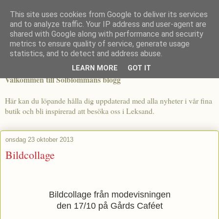
This site uses cookies from Google to deliver its services
and to analyze traffic. Your IP address and user-agent are
shared with Google along with performance and security
metrics to ensure quality of service, generate usage
statistics, and to detect and address abuse.
LEARN MORE
GOT IT
Välkommen till Solblommans blogg
Här kan du löpande hålla dig uppdaterad med alla nyheter i vår fina
butik och bli inspirerad att besöka oss i Leksand.
onsdag 23 oktober 2013
Bildcollage
Bildcollage från modevisningen
den 17/10 på Gårds Caféet