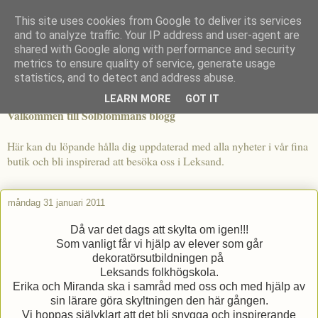
This site uses cookies from Google to deliver its services
and to analyze traffic. Your IP address and user-agent are
shared with Google along with performance and security
metrics to ensure quality of service, generate usage
statistics, and to detect and address abuse.
LEARN MORE
GOT IT
Välkommen till Solblommans blogg
Här kan du löpande hålla dig uppdaterad med alla nyheter i vår fina
butik och bli inspirerad att besöka oss i Leksand.
måndag 31 januari 2011
Då var det dags att skylta om igen!!!
Som vanligt får vi hjälp av elever som går
dekoratörsutbildningen på
Leksands folkhögskola .
Erika och Miranda ska i samråd med oss och med hjälp av
sin lärare göra skyltningen den här gången.
Vi hoppas självklart att det bli snygga och inspirerande