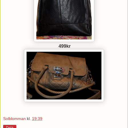
499kr
Solblomman
kl.
19:39
Dela