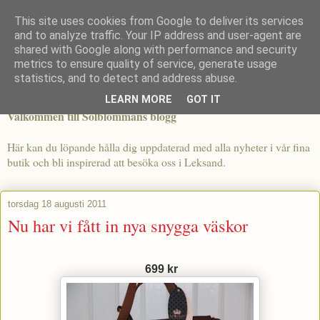
This site uses cookies from Google to deliver its services
and to analyze traffic. Your IP address and user-agent are
shared with Google along with performance and security
metrics to ensure quality of service, generate usage
statistics, and to detect and address abuse.
LEARN MORE
GOT IT
Välkommen till Solblommans blogg
Här kan du löpande hålla dig uppdaterad med alla nyheter i vår fina
butik och bli inspirerad att besöka oss i Leksand.
torsdag 18 augusti 2011
Nu har vi fått in nya snygga väskor
699 kr