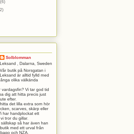
(6)
2)
Solblomman
Leksand , Dalarna, Sweden
Vår butik på Norsgatan i
Leksand är alltid fylld med
många olika välkända
r vardagsfin? Vi tar god tid
a dig att hitta precis just
ute efter.
itta det lilla extra som hör
ycken, scarves, skärp eller
 har handplockat ett
i tror du gillar.
t sällskap så har även han
butik med ett urval från
Sebago och NZA.