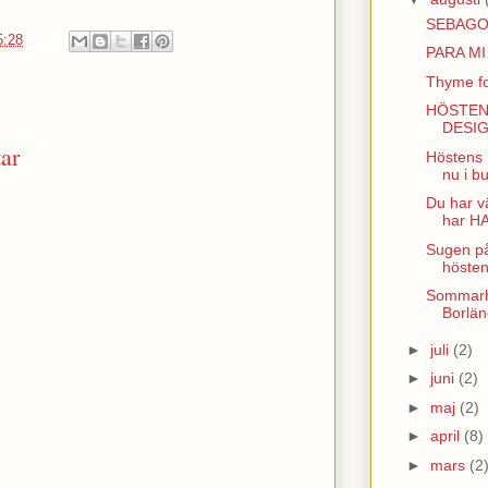
SEBAG
5:28
PARA MI
Thyme fo
HÖSTEN
DESI
ar
Höstens 
nu i bu
Du har vä
har HA
Sugen på 
hösten 
Sommarhäl
Borlän
►
juli
(2)
►
juni
(2)
►
maj
(2)
►
april
(8)
►
mars
(2