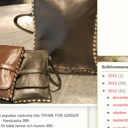
Solblommans
►
2015
(1)
►
2013
(33)
▼
2012
(52)
►
decemb
►
novemb
►
oktober
, de populära väskorna från THYME FOR GINGER
►
septem
Handväska 999:-
 för både henne och honom 499:-
▼
augusti