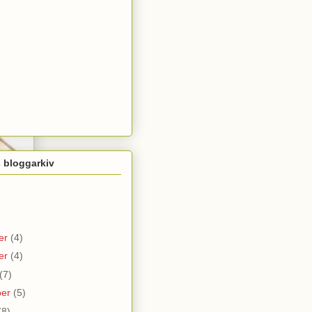
 bloggarkiv
er
(4)
er
(4)
(7)
ber
(5)
(8)