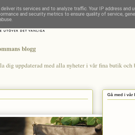
deliver its services and to analyze traffic. Your IP address and 
formance and security metrics to ensure quality of service, gen
abuse.
lommans blogg
a dig uppdaterad med alla nyheter i vår fina butik och b
Gå med i vår