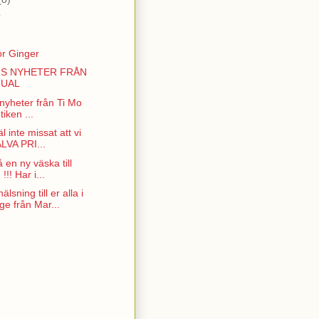
O
r Ginger
S NYHETER FRÅN
GUAL
nyheter från Ti Mo
tiken ...
l inte missat att vi
LVA PRI...
en ny väska till
!!! Har i...
sning till er alla i
ge från Mar...
)