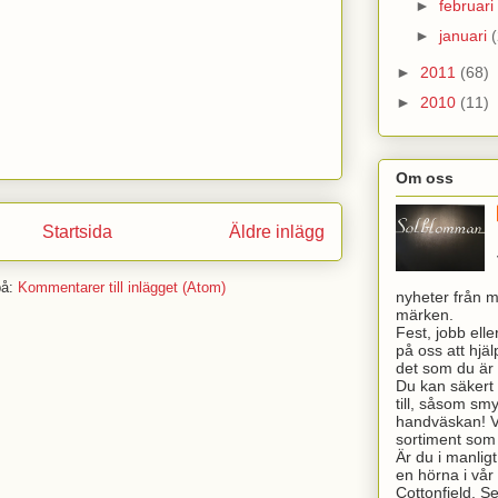
►
februari
►
januari
(
►
2011
(68)
►
2010
(11)
Om oss
Startsida
Äldre inlägg
på:
Kommentarer till inlägget (Atom)
nyheter från 
märken.
Fest, jobb elle
på oss att hjälp
det som du är 
Du kan säkert h
till, såsom sm
handväskan! Vi
sortiment som v
Är du i manlig
en hörna i vår 
Cottonfield, 