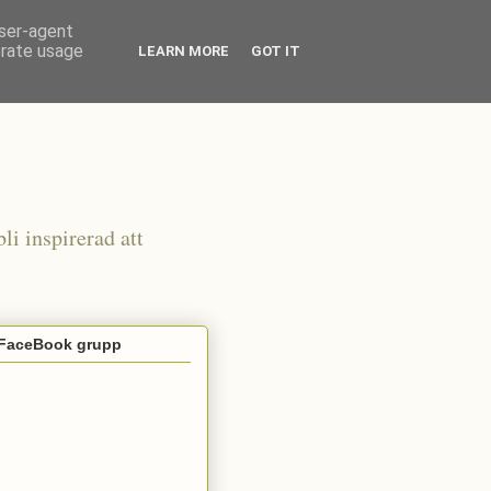
user-agent
erate usage
LEARN MORE
GOT IT
li inspirerad att
 FaceBook grupp