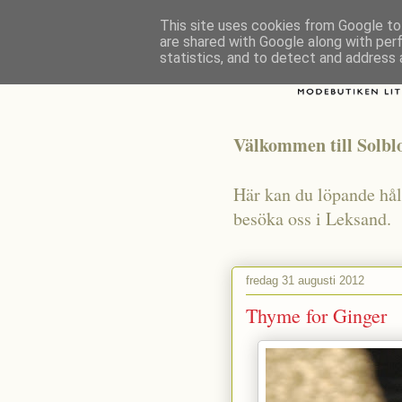
This site uses cookies from Google to 
are shared with Google along with per
statistics, and to detect and address 
Välkommen till Solb
Här kan du löpande håll
besöka oss i Leksand.
fredag 31 augusti 2012
Thyme for Ginger