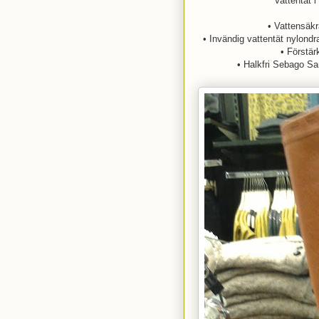
Vattentät 
• Vattensäk
• Invändig vattentät nylond
• Förstärk
• Halkfri Sebago S