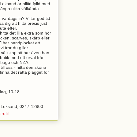
Leksand är alltid fylld med
många olika välkända
r vardagsfin? Vi tar god tid
a dig att hitta precis just
ute efter.
itta det lilla extra som hör
ycken, scarves, skärp eller
 har handplockat ett
i tror du gillar.
t sällskap så har även han
butik med ett urval från
Sebago och NZA.
ill oss - hitta den sköna
finna det rätta plagget för
dag, 10-18
 Leksand, 0247-12900
rofil