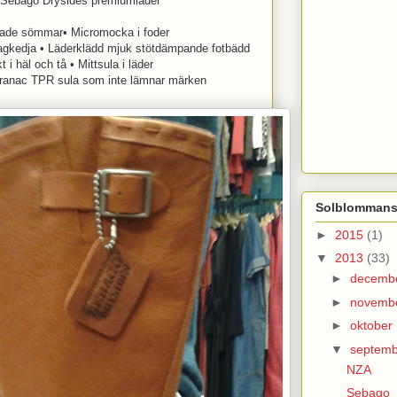
i Sebago Drysides premiumläder
rade sömmar• Micromocka i foder
ragkedja • Läderklädd mjuk stötdämpande fotbädd
t i häl och tå • Mittsula i läder
aranac TPR sula som inte lämnar märken
Solblommans
►
2015
(1)
▼
2013
(33)
►
decemb
►
novemb
►
oktober
▼
septem
NZA
Sebago