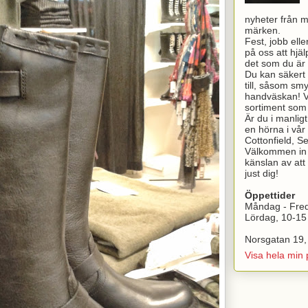
nyheter från 
märken.
Fest, jobb elle
på oss att hjälp
det som du är 
Du kan säkert h
till, såsom sm
handväskan! Vi
sortiment som v
Är du i manlig
en hörna i vår 
Cottonfield, 
Välkommen in t
känslan av att 
just dig!
Öppettider
Måndag - Fre
Lördag, 10-15
Norsgatan 19,
Visa hela min p