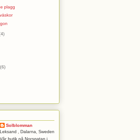
e plagg
väskor
ögon
(4)
)
(6)
Solblomman
Leksand , Dalarna, Sweden
Vår butik på Norsgatan i