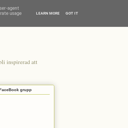
user-agent
erate usage
LEARN MORE
GOT IT
li inspirerad att
 FaceBook grupp