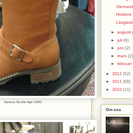
Värmand
Höstens 
Läsglas
►
augusti
►
juli
(6)
►
juni
(2)
►
mars
(2
►
februari
►
2012
(52)
►
2011
(68)
►
2010
(11)
Saranac Buckle High 2399:-
Om oss