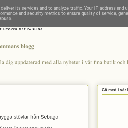
deliver its services and to analyze traffic. Your IP address and 
formance and security metrics to ensure quality of service, gen
abuse.
lommans blogg
a dig uppdaterad med alla nyheter i vår fina butik och b
Gå med i vår
ygga stövlar från Sebago