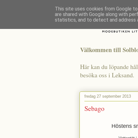
This site uses cookies from Google to 
are shared with Google along with per
statistics, and to detect and address 
Välkommen till Solb
Här kan du löpande håll
besöka oss i Leksand.
fredag 27 september 2013
Sebago
Höstens sn