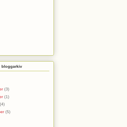
 bloggarkiv
er
(3)
er
(1)
(4)
ber
(5)